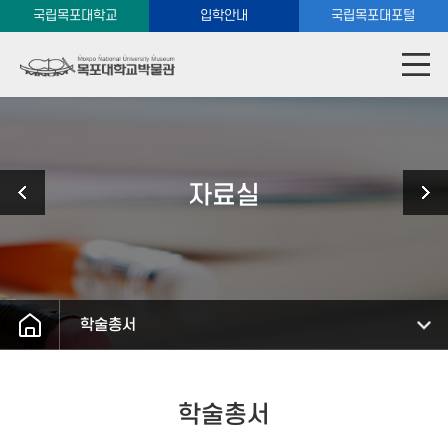
국립목포대학교
입학안내
국립목포대포털
자료실
학술총서
학술총서