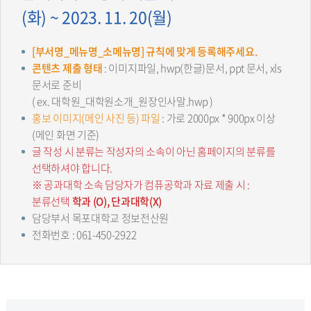
(화) ~ 2023. 11. 20(월)
[부서명_메뉴명_소메뉴명] 규칙에 맞게 등록해주세요.
콘텐츠 제출 형태
: 이미지파일, hwp(한글)문서, ppt 문서, xls
문서로 준비
( ex. 대학원_대학원소개_원장인사말.hwp )
홍보 이미지(메인 사진 등) 파일
: 가로 2000px * 900px 이상
(메인 화면 기준)
글 작성 시 분류는 작성자의 소속이 아닌 홈페이지의 분류를
선택하셔야 합니다.
※ 공과대학 소속 담당자가 컴퓨공학과 자료 제출 시 :
분류선택
학과 (O), 단과대학(X)
담당부서 목포대학교 정보전산원
전화번호 : 061-450-2922